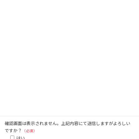
オーディオについてのご意見や、理想とする音のイメージなどを
記入して下さい。
「宮司式MEMSカートリッジのモニター募集」の応募規約に同意い
たします。
（必須）
はい
確認画面は表示されません。上記内容にて送信しますがよろしい
ですか？
（必須）
はい