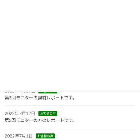
第６回ファンサウンド＆音吉親父試聴会が5月21日に豊橋駅前の穂
の国とよはし芸術劇場で開催されました。
2023年3月27日
お知らせ
オーディオウインズ主催の「第16回真空管アンプ試聴会」が浜松
市アートセンターで開催されました。
2022年11月12日
お知らせ
2022年10月10日
イベント
「宮司式MEMSカートリッジで聴くレコードコンサート」のご案内
2022年7月17日
お客様の声
第3回モニターの試聴レポートです。
2022年7月12日
お客様の声
第3回モニターの方のレポートです。
2022年7月1日
お客様の声